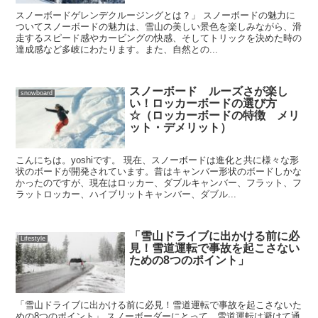
スノーボードゲレンデクルージングとは？」 スノーボードの魅力に
ついてスノーボードの魅力は、雪山の美しい景色を楽しみながら、滑
走するスピード感やカービングの快感、そしてトリックを決めた時の
達成感など多岐にわたります。また、自然との...
スノーボード ルーズさが楽し
snowboard
い！ロッカーボードの選び方
☆（ロッカーボードの特徴 メリ
ット・デメリット）
こんにちは。yoshiです。 現在、スノーボードは進化と共に様々な形
状のボードが開発されています。昔はキャンバー形状のボードしかな
かったのですが、現在はロッカー、ダブルキャンバー、フラット、フ
ラットロッカー、ハイブリットキャンバー、ダブル...
「雪山ドライブに出かける前に必
Lifestyle
見！雪道運転で事故を起こさない
ための8つのポイント」
「雪山ドライブに出かける前に必見！雪道運転で事故を起こさないた
めの8つのポイント」 スノーボーダーにとって、雪道運転は避けて通