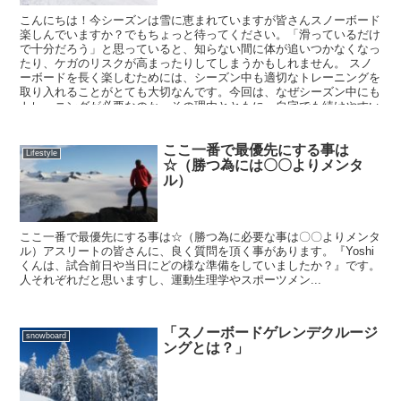
こんにちは！今シーズンは雪に恵まれていますが皆さんスノーボード
楽しんでいますか？でもちょっと待ってください。「滑っているだけ
で十分だろう」と思っていると、知らない間に体が追いつかなくなっ
たり、ケガのリスクが高まったりしてしまうかもしれません。 スノ
ーボードを長く楽しむためには、シーズン中も適切なトレーニングを
取り入れることがとても大切なんです。今回は、なぜシーズン中にも
トレーニングが必要なのか、その理由とともに、自宅でも続けやすい
パーソナルジムを活用した方法をご紹介します！
ここ一番で最優先にする事は
Lifestyle
☆（勝つ為には〇〇よりメンタ
ル）
ここ一番で最優先にする事は☆（勝つ為に必要な事は〇〇よりメンタ
ル）アスリートの皆さんに、良く質問を頂く事があります。『Yoshi
くんは、試合前日や当日にどの様な準備をしていましたか？』です。
人それぞれだと思いますし、運動生理学やスポーツメン...
「スノーボードゲレンデクルージ
snowboard
ングとは？」