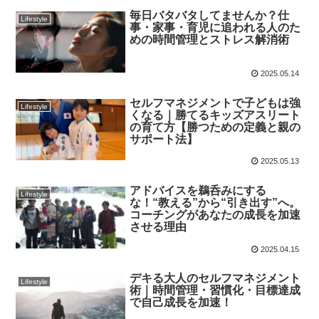
毎日バタバタしてませんか？仕
Lifestyle
事・家事・育児に追われる人のた
めの時間管理とストレス解消術
2025.05.14
セルフマネジメントで子どもは強
Lifestyle
くなる｜勝てるキッズアスリート
の育て方【勝つための定義と親の
サポート法】
2025.05.13
アドバイスを鵜呑みにする
Lifestyle
な！“教える”から“引き出す”へ。
コーチングがあなたの成長を加速
させる理由
2025.04.15
デキる大人のセルフマネジメント
Lifestyle
術｜時間管理・習慣化・目標達成
で自己成長を加速！