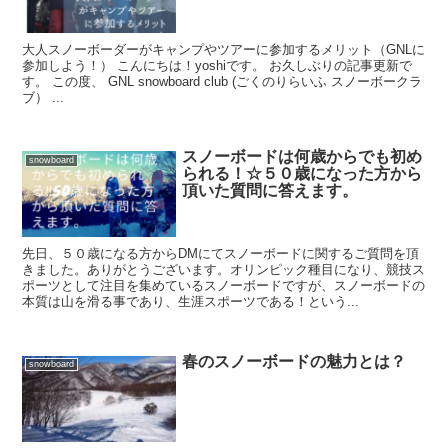
大人スノーボーダーがキャンプやツアーに参加するメリット（GNLに
参加しよう！） こんにちは！yoshiです。 お久しぶりの記事更新で
す。 この度、 GNL snowboard club (ごくのりらいふ スノーボークラ
ブ） ...
スノーボードは何歳からでも初め
snowboard
られる！☆５０歳になった方から
頂いた質問に答えます。
先日、５０歳になる方からDMにてスノーボードに関するご質問を頂
きました。ありがとうございます。オリンピック種目になり、競技ス
ポーツとして注目を集めているスノーボードですが、スノーボードの
本質は山を滑る事であり、生涯スポーツである！という...
春のスノーボードの魅力とは？
snowboard