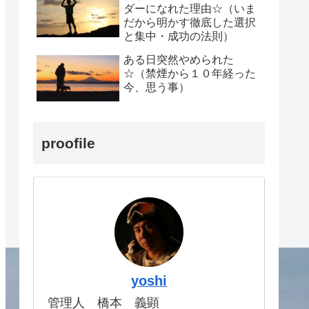
ダーになれた理由☆（いま
だから明かす徹底した選択
と集中・成功の法則）
ある日突然やめられた
☆（禁煙から１０年経った
今、思う事）
proofile
yoshi
管理人 橋本 義顕