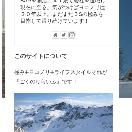
BARを開店。４１歳で会社を退職し
現在に至る。気がつけばヨコノリ歴
２０年以上。まだまだ３Sの極みを
目指して滑り続けています！
このサイトについて
極み➕ヨコノリ➕ライフスタイルそれが
『ごくのりらいふ』です！