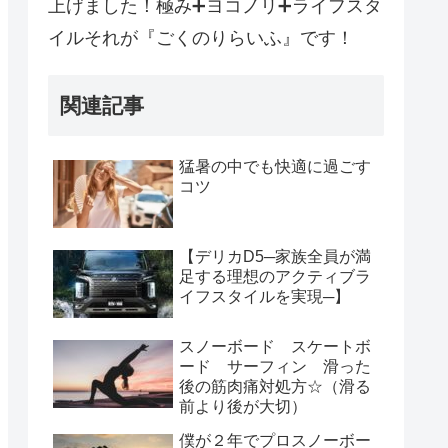
上げました！極み➕ヨコノリ➕ライフスタ
イルそれが『ごくのりらいふ』です！
関連記事
猛暑の中でも快適に過ごす
コツ
【デリカD5─家族全員が満
足する理想のアクティブラ
イフスタイルを実現─】
スノーボード スケートボ
ード サーフィン 滑った
後の筋肉痛対処方☆（滑る
前より後が大切）
僕が２年でプロスノーボー