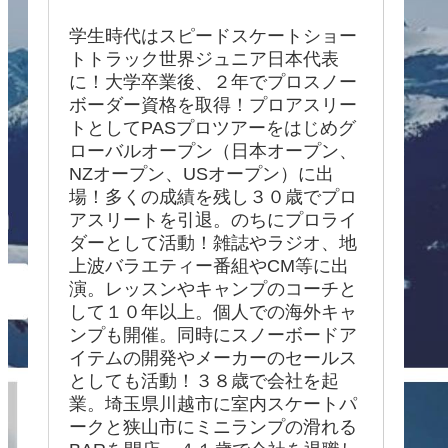
学生時代はスピードスケートショー
トトラック世界ジュニア日本代表
に！大学卒業後、２年でプロスノー
ボーダー資格を取得！プロアスリー
トとしてPASプロツアーをはじめグ
ローバルオープン（日本オープン、
NZオープン、USオープン）に出
場！多くの成績を残し３０歳でプロ
アスリートを引退。のちにプロライ
ダーとして活動！雑誌やラジオ、地
上波バラエティー番組やCM等に出
演。レッスンやキャンプのコーチと
して１０年以上。個人での海外キャ
ンプも開催。同時にスノーボードア
イテムの開発やメーカーのセールス
としても活動！３８歳で会社を起
業。埼玉県川越市に室内スケートパ
ークと狭山市にミニランプの滑れる