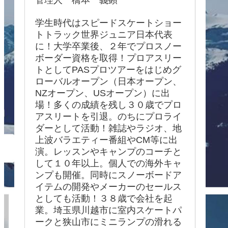
管理人 橋本 義顕
学生時代はスピードスケートショー
トトラック世界ジュニア日本代表
に！大学卒業後、２年でプロスノー
ボーダー資格を取得！プロアスリー
トとしてPASプロツアーをはじめグ
ローバルオープン（日本オープン、
NZオープン、USオープン）に出
場！多くの成績を残し３０歳でプロ
アスリートを引退。のちにプロライ
ダーとして活動！雑誌やラジオ、地
上波バラエティー番組やCM等に出
演。レッスンやキャンプのコーチと
して１０年以上。個人での海外キャ
ンプも開催。同時にスノーボードア
イテムの開発やメーカーのセールス
としても活動！３８歳で会社を起
業。埼玉県川越市に室内スケートパ
ークと狭山市にミニランプの滑れる