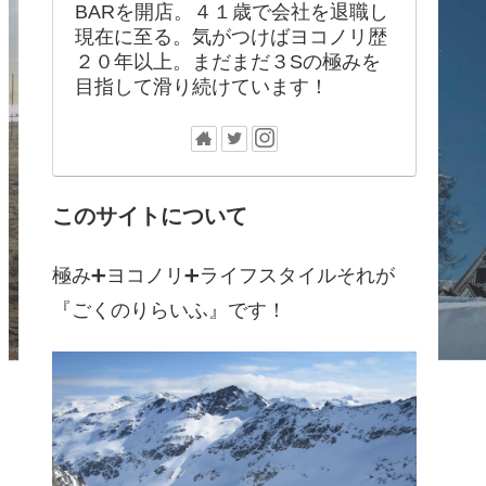
BARを開店。４１歳で会社を退職し
現在に至る。気がつけばヨコノリ歴
２０年以上。まだまだ３Sの極みを
目指して滑り続けています！
このサイトについて
極み➕ヨコノリ➕ライフスタイルそれが
『ごくのりらいふ』です！