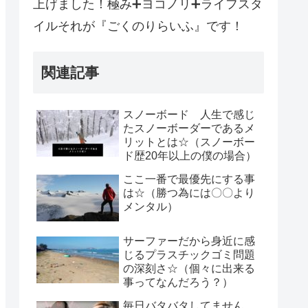
上げました！極み➕ヨコノリ➕ライフスタ
イルそれが『ごくのりらいふ』です！
関連記事
スノーボード 人生で感じ
たスノーボーダーであるメ
リットとは☆（スノーボー
ド歴20年以上の僕の場合）
ここ一番で最優先にする事
は☆（勝つ為には〇〇より
メンタル）
サーファーだから身近に感
じるプラスチックゴミ問題
の深刻さ☆（個々に出来る
事ってなんだろう？）
毎日バタバタしてません