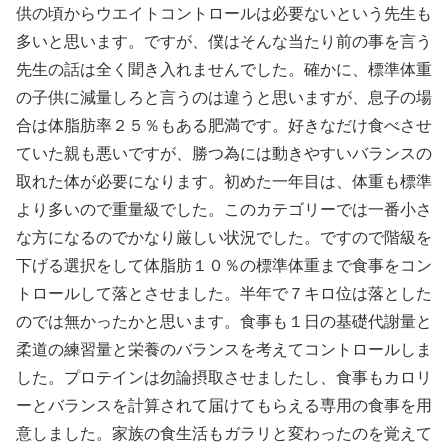
供の頃からウエイトコントロールは必要ないという先生も
多いと思います。ですが、僕はそんな当たり前の事を言う
先生の話は全く聞き入れませんでした。確かに、標準体重
の子供に減量しろと言うのは違うと思いますが、息子の場
合は体脂肪率２５％もある肥満です。好きなだけ食べさせ
ていた親も悪いですが、勝つ為には動きやすいバランスの
取れた体が必要になります。初めた一年目は、体重も標準
より多いので重量級でした。このカテゴリーでは一番小さ
な方になるのでかなり厳しい状況でした。ですので階級を
下げる選択をして体脂肪１０％の標準体重まで食事をコン
トロールして落とさせました。半年で７キロ位は落とした
のでは無かったかと思います。食事も１日の基礎代謝量と
柔道の練習量と栄養のバランスを考えてコントロールしま
した。プロテインは勿論摂取させましたし、食事もカロリ
ーとバランスを計算されて届けてもらえる専用の食事を用
意しました。家族の食生活もガラリと変わったのを覚えて