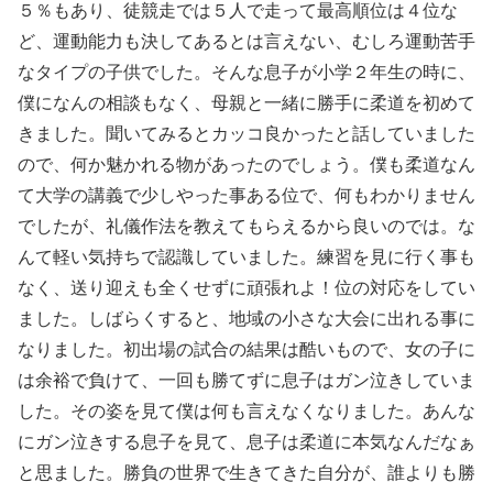
５％もあり、徒競走では５人で走って最高順位は４位な
ど、運動能力も決してあるとは言えない、むしろ運動苦手
なタイプの子供でした。そんな息子が小学２年生の時に、
僕になんの相談もなく、母親と一緒に勝手に柔道を初めて
きました。聞いてみるとカッコ良かったと話していました
ので、何か魅かれる物があったのでしょう。僕も柔道なん
て大学の講義で少しやった事ある位で、何もわかりません
でしたが、礼儀作法を教えてもらえるから良いのでは。な
んて軽い気持ちで認識していました。練習を見に行く事も
なく、送り迎えも全くせずに頑張れよ！位の対応をしてい
ました。しばらくすると、地域の小さな大会に出れる事に
なりました。初出場の試合の結果は酷いもので、女の子に
は余裕で負けて、一回も勝てずに息子はガン泣きしていま
した。その姿を見て僕は何も言えなくなりました。あんな
にガン泣きする息子を見て、息子は柔道に本気なんだなぁ
と思ました。勝負の世界で生きてきた自分が、誰よりも勝