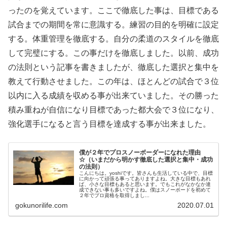
ったのを覚えています。ここで徹底した事は、目標である
試合までの期間を常に意識する。練習の目的を明確に設定
する。体重管理を徹底する。自分の柔道のスタイルを徹底
して完璧にする。この事だけを徹底しました。以前、成功
の法則という記事を書きましたが、徹底した選択と集中を
教えて行動させました。この年は、ほとんどの試合で３位
以内に入る成績を収める事が出来ていました。その勝った
積み重ねが自信になり目標であった都大会で３位になり、
強化選手になると言う目標を達成する事が出来ました。
僕が２年でプロスノーボーダーになれた理由
☆（いまだから明かす徹底した選択と集中・成功
の法則）
こんにちは。yoshiです。皆さんも生活している中で、目標
に向かって頑張る事ってありますよね。大きな目標もあれ
ば、小さな目標もあると思います。でもこれがなかなか達
成できない事も多いですよね。僕はスノーボードを初めて
２年でプロ資格を取得しまし...
gokunorilife.com
2020.07.01