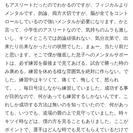
もアスリートだったのでわかるのですが、フィジカルより
メンタルです。勿論、両方大切ですが、脳が全てをコント
ロールしているので強いメンタルが必要になります。かと
言って、小学生のアスリートなので、気持ちのムラも激し
いし、キツイところでは勿論頑張れない、気分次第で、出
来たり出来なかったりの状態でした。まぁー、当たり前だ
と思います。そこで僕が徹底した息子へのメンタルサポー
トは、必ず練習を最後まで見てあげる。試合で勝った時の
み褒める。練習を休める様な雰囲気を絶対に作らない。で
した。練習中はキツくて、痛くて、悔しくて、怒られ
て。。。毎日号泣しながら練習していました。成功する事
が目的なので、何があっても練習するしかないんです。こ
れしか成功する方法は無いのを知っていたので、何があっ
ても、いつでも、道場の畳の上で見守っていました。時々
キツイ時などは、僕の方を見ることもありました。ここが
ポイントで、選手はどんな時でも見てもらえているだけで